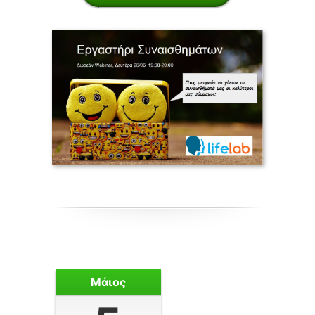
Μάιος