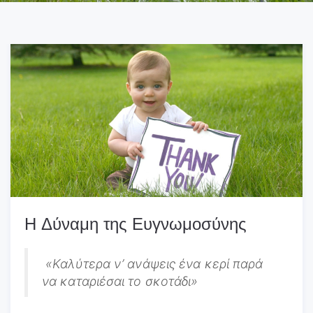
Η Δύναμη της Ευγνωμοσύνης
«Καλύτερα ν’ ανάψεις ένα κερί παρά
να καταριέσαι το σκοτάδι»