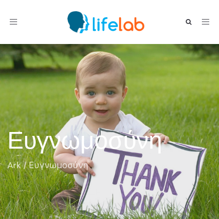
Toggle navigation
Ευγνωμοσύνη
Ark
/
Ευγνωμοσύνη