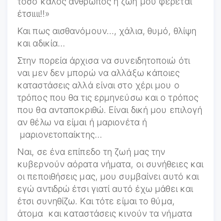
τόσο καλός άνθρωπος η ζωή μου φέρεται
έτσιιιι!!»
Και πως αισθανόμουν…, χάλια, θυμό, θλίψη
και αδικία…
Στην πορεία άρχισα να συνειδητοποιώ ότι
ναι μεν δεν μπορώ να αλλάξω κάποιες
καταστάσεις αλλά είναι στο χέρι μου ο
τρόπος που θα τις ερμηνεύσω και ο τρόπος
που θα ανταποκριθώ. Είναι δική μου επιλογή
αν θέλω να είμαι ή μαριονέτα ή
μαριονετοπαίκτης…
Ναι, σε ένα επίπεδο τη ζωή μας την
κυβερνούν αόρατα νήματα, οι συνήθειες και
οι πεποιθήσεις μας, μου συμβαίνει αυτό και
εγώ αντιδρώ έτσι γιατί αυτό έχω μάθει και
έτσι συνηθίζω. Και τότε είμαι το θύμα,
άτομα και καταστάσεις κινούν τα νήματα