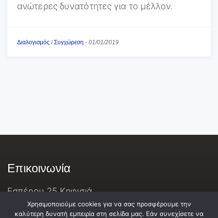
ανώτερες δυνατότητες για το μέλλον.
Διαλογισμός
/
Συγχώρεση
-
01/01/2019
Επικοινωνία
Εσπέρου 25 Κηφισιά
697 304 6561
Χρησιμοποιούμε cookies για να σας προσφέρουμε την
καλύτερη δυνατή εμπειρία στη σελίδα μας. Εάν συνεχίσετε να
vvvalandreas@lifelab.gr