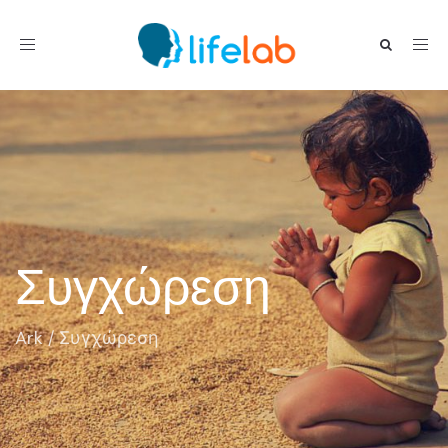
Toggle navigation
Συγχώρεση
Ark
/
Συγχώρεση