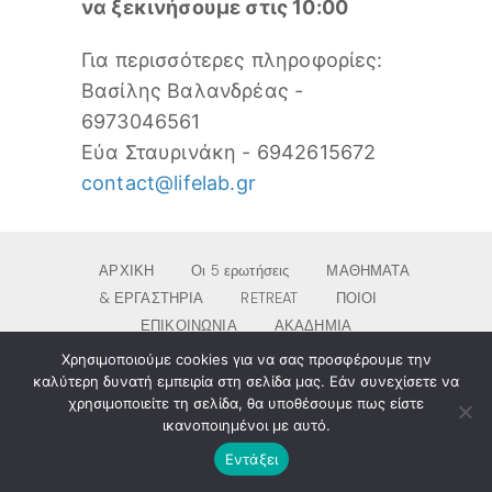
να ξεκινήσουμε στις 10:00
Για περισσότερες πληροφορίες:
Βασίλης Βαλανδρέας -
6973046561
Εύα Σταυρινάκη - 6942615672
contact@lifelab.gr
ΑΡΧΙΚΗ
Οι 5 ερωτήσεις
ΜΑΘΗΜΑΤΑ
& ΕΡΓΑΣΤΗΡΙΑ
RETREAT
ΠΟΙΟΙ
ΕΠΙΚΟΙΝΩΝΙΑ
ΑΚΑΔΗΜΙΑ
Copyright © 2016-19 · LifeLab · All Rights
Χρησιμοποιούμε cookies για να σας προσφέρουμε την
Reserved
καλύτερη δυνατή εμπειρία στη σελίδα μας. Εάν συνεχίσετε να
χρησιμοποιείτε τη σελίδα, θα υποθέσουμε πως είστε
ικανοποιημένοι με αυτό.
Εντάξει