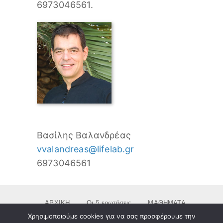
6973046561.
Βασίλης Βαλανδρέας
vvalandreas@lifelab.gr
6973046561
ΑΡΧΙΚΗ
Οι 5 ερωτήσεις
ΜΑΘΗΜΑΤΑ
& ΕΡΓΑΣΤΗΡΙΑ
RETREAT
ΠΟΙΟΙ
Χρησιμοποιούμε cookies για να σας προσφέρουμε την