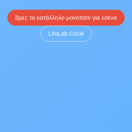
Βρες το κατάλληλο μονοπάτι για εσένα
LifeLab Circle