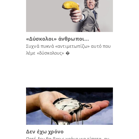
«Δύσκολοι» άνθρωποι...
Συχνά πυκνά «αντιμετωπίζω» αυτό που
λέμε «δύσκολους» �
Δεν έχω χρόνο
Ποτέ δεν θα βρεις χρόνο για τίποτα, αν