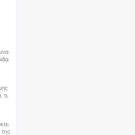
μωνα
διδα
ψης
 τι
 και
 της