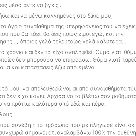
εις μέσα άντε να βγεις…
ήσω και να μένω κολλημένος στο δίκιο μου;
το άγριο συναίσθημα της υπερηφάνειας του να έχεις
ου που θα πάει, θα δεις ποιος είμαι εγώ, και την
κησης…, όποιος γελά τελευταίος γελά καλύτερα…
 χρόνια και δεν το είχα αντιληφθεί. Θύμα γιατί θύ
 οποίες δεν μπορούσα να επηρεάσω. Θύμα γιατί παρέ
τομα και καταστάσεις έξω από εμένα
υτό μου, να απελευθερώνομαι από συναισθήματα τύ
 ότι δεν είχα κάνει. Άρχισα να τα βλέπω σαν μαθήματα,
ώ να πράττω καλύτερα από εδώ και πέρα.
λλους…
 που συνέβη ή το πρόσωπο που με πλήγωσε είναι οκ
 συγχωρώ σημαίνει ότι αναλαμβάνω 100% την ευθύνη