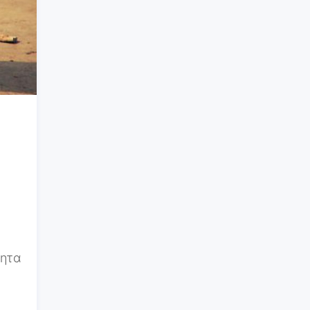
ο
τητα