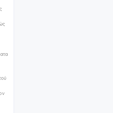
ς
πώς
ματα
υτού
ον